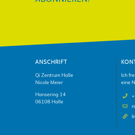
ANSCHRIFT
KON
Qi Zentrum Halle
Ich fr
Nicole Meier
eine N
Hansering 14
+
06108 Halle
n
I