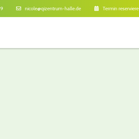
49
nicole@qizentrum-halle.de
Termin reservier