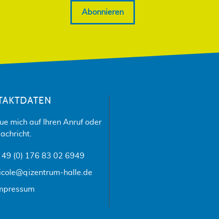
Abonnieren
TAKTDATEN
eue mich auf Ihren Anruf oder
achricht.
 49 (0) 176 83 02 6949
icole@qizentrum-halle.de
mpressum