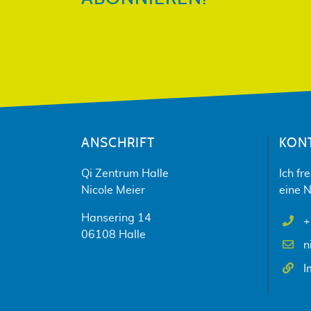
ANSCHRIFT
KON
Qi Zentrum Halle
Ich fr
Nicole Meier
eine N
Hansering 14
+
06108 Halle
n
I