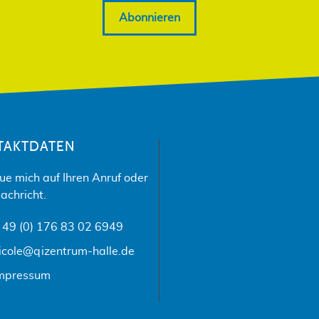
Abonnieren
TAKTDATEN
eue mich auf Ihren Anruf oder
achricht.
 49 (0) 176 83 02 6949
icole@qizentrum-halle.de
mpressum