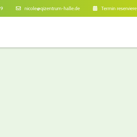
49
nicole@qizentrum-halle.de
Termin reservier