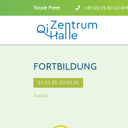
Nicole Meier
+ 49 (0) 176 83 02 69
FORTBILDUNG
21.03.25–23.03.25
Zurück