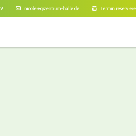
49
nicole@qizentrum-halle.de
Termin reservier