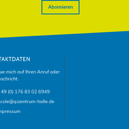
Abonnieren
TAKTDATEN
eue mich auf Ihren Anruf oder
achricht.
 49 (0) 176 83 02 6949
icole@qizentrum-halle.de
mpressum