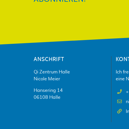
ANSCHRIFT
KON
Qi Zentrum Halle
Ich fr
Nicole Meier
eine N
Hansering 14
+
06108 Halle
n
I