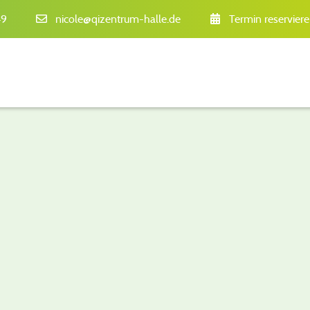
49
nicole@qizentrum-halle.de
Termin reservier