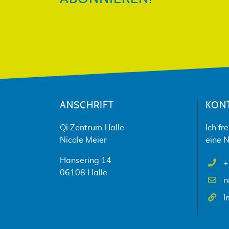
ANSCHRIFT
KON
Qi Zentrum Halle
Ich fr
Nicole Meier
eine N
Hansering 14
+
06108 Halle
n
I