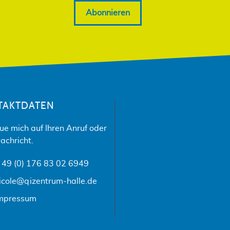
Abonnieren
TAKTDATEN
eue mich auf Ihren Anruf oder
achricht.
 49 (0) 176 83 02 6949
icole@qizentrum-halle.de
mpressum