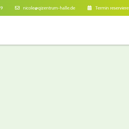
49
nicole@qizentrum-halle.de
Termin reservier