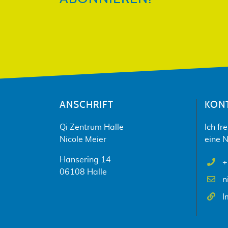
ANSCHRIFT
KON
Qi Zentrum Halle
Ich fr
Nicole Meier
eine N
Hansering 14
+
06108 Halle
n
I