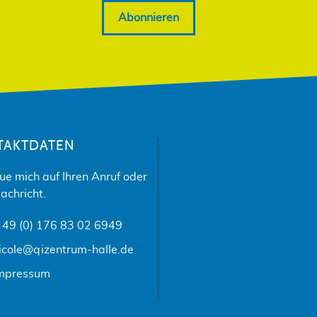
Abonnieren
TAKTDATEN
eue mich auf Ihren Anruf oder
achricht.
 49 (0) 176 83 02 6949
icole@qizentrum-halle.de
mpressum