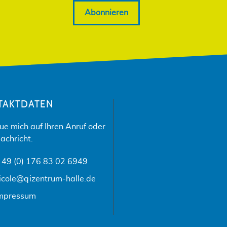
Abonnieren
TAKTDATEN
eue mich auf Ihren Anruf oder
achricht.
 49 (0) 176 83 02 6949
icole@qizentrum-halle.de
mpressum