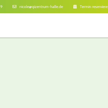
49
nicole@qizentrum-halle.de
Termin reservier