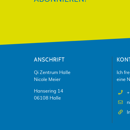
ANSCHRIFT
KON
Qi Zentrum Halle
Ich fr
Nicole Meier
eine N
Hansering 14
+
06108 Halle
n
I