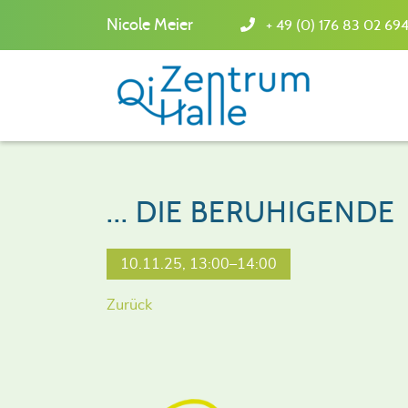
Nicole Meier
+ 49 (0) 176 83 02 69
... DIE BERUHIGENDE
10.11.25, 13:00–14:00
Zurück